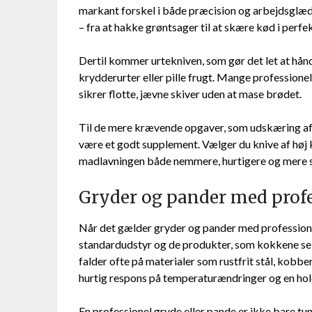
markant forskel i både præcision og arbejdsglæde
– fra at hakke grøntsager til at skære kød i perfek
Dertil kommer urtekniven, som gør det let at hån
krydderurter eller pille frugt. Mange profession
sikrer flotte, jævne skiver uden at mase brødet.
Til de mere krævende opgaver, som udskæring af fis
være et godt supplement. Vælger du knive af høj k
madlavningen både nemmere, hurtigere og mere si
Gryder og pander med prof
Når det gælder gryder og pander med professionel
standardudstyr og de produkter, som kokkene sel
falder ofte på materialer som rustfrit stål, kobbe
hurtig respons på temperaturændringer og en hold
En professionel gryde eller pande er ikke bare t