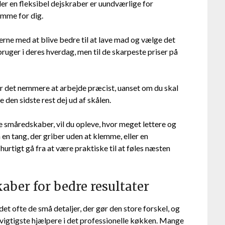
ler en fleksibel dejskraber er uundværlige for
amme for dig.
ne med at blive bedre til at lave mad og vælge det
uger i deres hverdag, men til de skarpeste priser på
ør det nemmere at arbejde præcist, uanset om du skal
e den sidste rest dej ud af skålen.
e småredskaber, vil du opleve, hvor meget lettere og
en tang, der griber uden at klemme, eller en
hurtigt gå fra at være praktiske til at føles næsten
ber for bedre resultater
et ofte de små detaljer, der gør den store forskel, og
igtigste hjælpere i det professionelle køkken. Mange