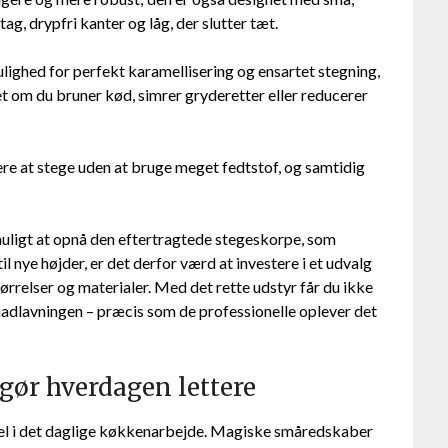
, drypfri kanter og låg, der slutter tæt.
lighed for perfekt karamellisering og ensartet stegning,
set om du bruner kød, simrer gryderetter eller reducerer
ere at stege uden at bruge meget fedtstof, og samtidig
uligt at opnå den eftertragtede stegeskorpe, som
il nye højder, er det derfor værd at investere i et udvalg
tørrelser og materialer. Med det rette udstyr får du ikke
adlavningen – præcis som de professionelle oplever det
gør hverdagen lettere
skel i det daglige køkkenarbejde. Magiske småredskaber