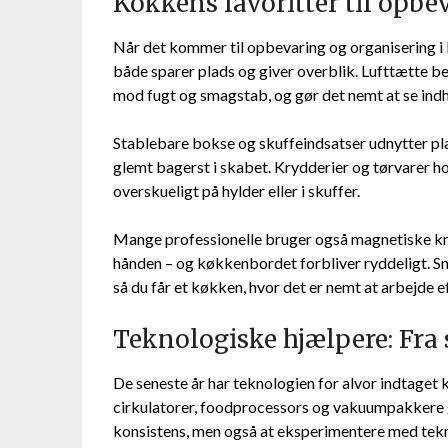
Kokkens favoritter til opbe
Når det kommer til opbevaring og organisering i 
både sparer plads og giver overblik. Lufttætte beh
mod fugt og smagstab, og gør det nemt at se indh
Stablebare bokse og skuffeindsatser udnytter plad
glemt bagerst i skabet. Krydderier og tørvarer h
overskueligt på hylder eller i skuffer.
Mange professionelle bruger også magnetiske kniv
hånden – og køkkenbordet forbliver ryddeligt. Små
så du får et køkken, hvor det er nemt at arbejde 
Teknologiske hjælpere: Fra 
De seneste år har teknologien for alvor indtaget
cirkulatorer, foodprocessors og vakuumpakkere g
konsistens, men også at eksperimentere med tekni