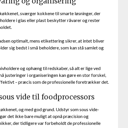
varing og organisering
køkkenet, sværger kokkene til smarte løsninger, der
oldere i glas eller plast beskytter råvarer og rester
oldet.
sen optimalt, mens etikettering sikrer, at intet bliver
older sig bedst i små beholdere, som kan stå samlet og
holdere og ophæng til redskaber, så alt er lige ved
 justeringer i organiseringen kan gøre en stor forskel,
effektivt – præcis som de professionelle foretrækker det.
sous vide til foodprocessors
 køkkenet, og med god grund. Udstyr som sous vide-
ør det ikke bare muligt at opnå præcision og
kker, der tidligere var forbeholdt de professionelle