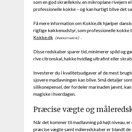
som en god skrællekniv, en mikroplane rivejern el
professionelle kokke – og kan hurtigt blive det s
Få mere information om Kokke.dk hjælper dansker
rigtige køkkenudstyr, som professionelle kokke br
Kokke.dk
.
Disse redskaber sparer tid, minimerer spild og g
rive citronskal, hakke hvidløg ultrafint eller skrab
Investerer du i kvalitetsudgaver af de mest brugt
sjovere madlavningen kan blive. Små detaljer som 
silikonepensel, der fordeler marinaden jævnt, kan 
magiske i hverdagen.
Præcise vægte og måleredska
Når det kommer til madlavning på højt niveau, er d
præcise vægte samt måleredskaber er blandt de v