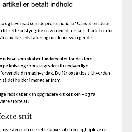
au og lave mad som de professionelle? Uanset om du er
et rette udstyr gøre en verden til forskel – både for din
 Men hvilke redskaber og maskiner sværger de
lle udstyr, som skaber fundamentet for de store
arpe knive og robuste gryder til uundværlige
orvandle din madhverdag. Du får også tips til, hvordan
 så det holder i mange år frem.
gtige redskaber kan opgradere dit køkken – og få
 være stolte af!
fekte snit
investerer du i de rette knive, vil du hurtigt opleve en