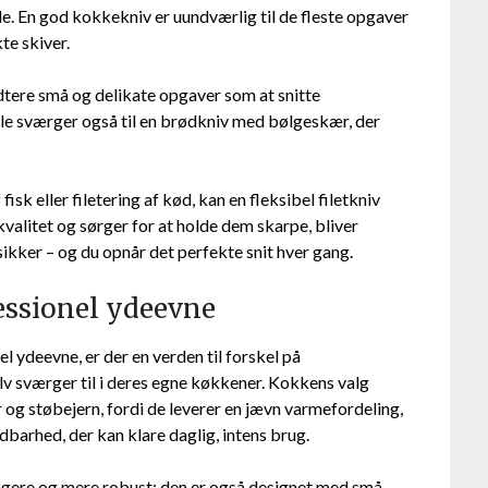
. En god kokkekniv er uundværlig til de fleste opgaver
te skiver.
dtere små og delikate opgaver som at snitte
elle sværger også til en brødkniv med bølgeskær, der
k eller filetering af kød, kan en fleksibel filetkniv
valitet og sørger for at holde dem skarpe, bliver
kker – og du opnår det perfekte snit hver gang.
essionel ydeevne
 ydeevne, er der en verden til forskel på
v sværger til i deres egne køkkener. Kokkens valg
r og støbejern, fordi de leverer en jævn varmefordeling,
barhed, der kan klare daglig, intens brug.
ungere og mere robust; den er også designet med små,