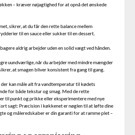
 køkken – kræver nøjagtighed for at opnå det ønskede
et, sikrer, at du får den rette balance mellem
dderier til en sauce eller sukker til en dessert.
g bagere aldrig arbejder uden en solid vægt ved hånden.
ægre uundværlige, når du arbejder med mindre mængder
krer, at smagen bliver konsistent fra gang til gang.
, der kan måle alt fra vandtemperatur til kødets
nde for både tekstur og smag. Med de rette
er til punkt og prikke eller eksperimentere med nye
rt sagt: Præcision i køkkenet er nøglen til at løfte dine
vægte og måleredskaber er din garanti for at ramme plet –