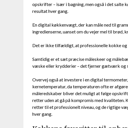
opskrifter – især i bagning, men også i det salte
resultat hver gang.
En digital køkkenvægt, der kan måle ned til gramm
ingredienserne, uanset om du vejer mel til brød, kry
Det er ikke tilfældigt, at professionelle kokke o
Samtidig er et sæt præcise måleskeer og måleb
væske eller krydderier – det fjerner gætværk og si
Overvej også at investere i en digital termometer
kernetemperatur, da temperaturen ofte er afgøre
måleredskaber bliver det muligt at følge opskrift
retter uden at gå på kompromis med kvaliteten. Ko
retter til et professionelt niveau, og de rigtige 
hver gang.