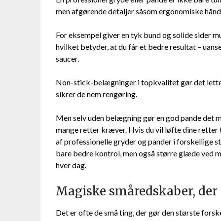
men afgørende detaljer såsom ergonomiske håndtag
For eksempel giver en tyk bund og solide sider mu
hvilket betyder, at du får et bedre resultat – uan
saucer.
Non-stick-belægninger i topkvalitet gør det lett
sikrer de nem rengøring.
Men selv uden belægning gør en god pande det m
mange retter kræver. Hvis du vil løfte dine retter t
af professionelle gryder og pander i forskellige s
bare bedre kontrol, men også større glæde ved m
hver dag.
Magiske småredskaber, der 
Det er ofte de små ting, der gør den største for