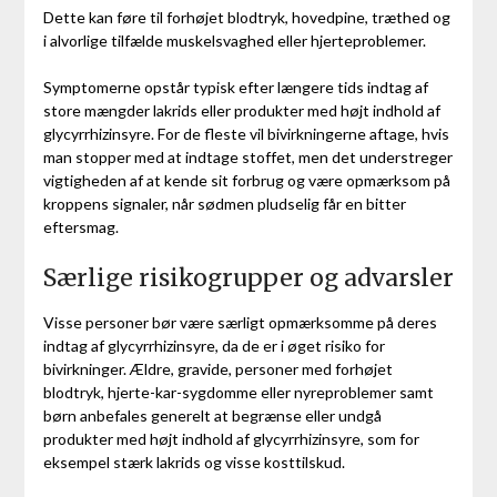
Dette kan føre til forhøjet blodtryk, hovedpine, træthed og
i alvorlige tilfælde muskelsvaghed eller hjerteproblemer.
Symptomerne opstår typisk efter længere tids indtag af
store mængder lakrids eller produkter med højt indhold af
glycyrrhizinsyre. For de fleste vil bivirkningerne aftage, hvis
man stopper med at indtage stoffet, men det understreger
vigtigheden af at kende sit forbrug og være opmærksom på
kroppens signaler, når sødmen pludselig får en bitter
eftersmag.
Særlige risikogrupper og advarsler
Visse personer bør være særligt opmærksomme på deres
indtag af glycyrrhizinsyre, da de er i øget risiko for
bivirkninger. Ældre, gravide, personer med forhøjet
blodtryk, hjerte-kar-sygdomme eller nyreproblemer samt
børn anbefales generelt at begrænse eller undgå
produkter med højt indhold af glycyrrhizinsyre, som for
eksempel stærk lakrids og visse kosttilskud.