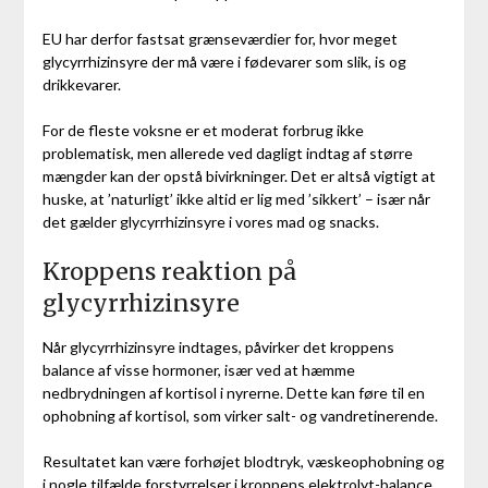
EU har derfor fastsat grænseværdier for, hvor meget
glycyrrhizinsyre der må være i fødevarer som slik, is og
drikkevarer.
For de fleste voksne er et moderat forbrug ikke
problematisk, men allerede ved dagligt indtag af større
mængder kan der opstå bivirkninger. Det er altså vigtigt at
huske, at ’naturligt’ ikke altid er lig med ’sikkert’ – især når
det gælder glycyrrhizinsyre i vores mad og snacks.
Kroppens reaktion på
glycyrrhizinsyre
Når glycyrrhizinsyre indtages, påvirker det kroppens
balance af visse hormoner, især ved at hæmme
nedbrydningen af kortisol i nyrerne. Dette kan føre til en
ophobning af kortisol, som virker salt- og vandretinerende.
Resultatet kan være forhøjet blodtryk, væskeophobning og
i nogle tilfælde forstyrrelser i kroppens elektrolyt-balance,