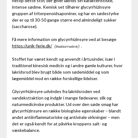
netop dette stof, der giver lakrids sin karakteristiske,
intense sødme. Kemisk set tilhører glycyrrhizinsyre
gruppen af triterpenoidsaponiner, og har en sødestyrke
der er op til 30-50 gange større end almindeligt sukker
(saccharose).
Få mere information om glycyrrhizinsyre ved at besøge
https://unik-ferie.dk/
.
Stoffet har været kendt og anvendt i årtusinder, især i
traditionel kinesisk medicin og i andre gamle kulturer, hvor
lakridsrod blev brugt både som sødemiddel og som
lægemiddel mod en række forskellige lidelser.
Glycyrrhizinsyre udvindes fra lakridsroden ved
vandekstraktion og indgår i mange fødevarer, slik og
naturmedicinske produkter. Ud over den søde smag har
glycyrrhizinsyre en række biologiske egenskaber – blandt
andet antiinflammatoriske og antivirale virkninger – men
det er også kendt for at påvirke kroppens salt- og
væskebalance.