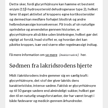
Dette sker, fordi glycyrrhizinsyre kan hæmme et bestemt
enzym (11β-hydroxysteroid dehydrogenase type 2), hvilket
fører til øget aktivitet af kroppens egne kortikosteroider
og dermed kan medføre forhøjet blodtryk og andre
helbredsmæssige konsekvenser. På trods af sin naturlige
oprindelse og anvendelse gennem historien, er
glycyrrhizinsyre altså ikke uden bivirkninger, hvilket gør det
vigtigt at forstå, hvad stoffet er, og hvordan det kan
påvirke kroppen, især ved større eller regelmæssigt indtag.
Få mere information om
se mere
her.
Sødmen fra lakridsrodens hjerte
Midt i lakridsrodens indre gemmer sig en særlig kraft:
glycyrrhizinsyre, det stof der giver lakrids dens
karakteristiske, intense sødme. Faktisk er glycyrrhizinsyre
op til 50 gange sødere end almindeligt sukker, hvilket gør
den til en naturlig smagsforstærker, der har været brugt i
både fødevarer og medicin gennem århundreder.