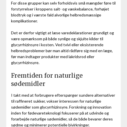
For disse grupper kan selv forholdsvis små mængder føre til
forstyrrelser i kroppens salt- og væskebalance, forhøjet
blodtryk og i værste fald alvorlige helbredsmæssige
komplikationer.
Det er derfor vigtigt at læse varedeklarationer grundigt og
være opmærksom på både synlige og skjulte kilder til
glycyrrhizinsyre i kosten. Ved tvivl eller eksisterende
helbredsproblemer bør man altid rådføre sig med en læge,
før man indtager produkter med lakridsrod eller
glycyrrhizinsyre.
Fremtiden for naturlige
sødemidler
I takt med at forbrugere efterspørger sundere alternativer
til raffineret sukker, vokser interessen for naturlige
sødemidler som glycyrrhizinsyre. Forskning og innovation
inden for fødevareteknologi fokuserer på at udvinde og
forarbejde naturlige sødemidler, så de både bevarer deres
sødme og minimerer potentielle bivirkninger.