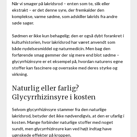
Når vi smager på lakridsrod – enten som te, slik eller
ekstrakt – er det denne syre, der fremkalder den
komplekse, varme sødme, som adskiller lakrids fra andre
søde sager.
Sødmen er ikke kun behagelig; den er også dybt forankret i
kulturhistorien, hvor lakridsrod har været anvendt som
både nydelsesmiddel og naturmedicin. Men bag den
forførende smag gemmer der sig mere end blot sødme –
glycyrrhizinsyre er et eksempel på, hvordan naturens egne
stoffer kan fascinere og overraske med deres styrke og
virkning.
Naturlig eller farlig?
Glycyrrhizinsyre i kosten
Selvom glycyrrhizinsyre stammer fra den naturlige
lakridsrod, betyder det ikke nødvendigvis, at den er ufarlig i
kosten. Mange forbinder naturlige stoffer med noget
sundt, men glycyrrhizinsyre kan ved højt indtag have
uønskede effekter på kroppen.