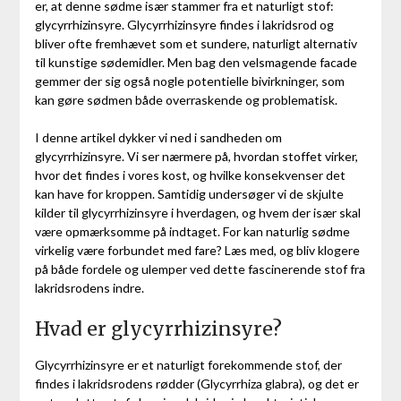
er, at denne sødme især stammer fra et naturligt stof:
glycyrrhizinsyre. Glycyrrhizinsyre findes i lakridsrod og
bliver ofte fremhævet som et sundere, naturligt alternativ
til kunstige sødemidler. Men bag den velsmagende facade
gemmer der sig også nogle potentielle bivirkninger, som
kan gøre sødmen både overraskende og problematisk.
I denne artikel dykker vi ned i sandheden om
glycyrrhizinsyre. Vi ser nærmere på, hvordan stoffet virker,
hvor det findes i vores kost, og hvilke konsekvenser det
kan have for kroppen. Samtidig undersøger vi de skjulte
kilder til glycyrrhizinsyre i hverdagen, og hvem der især skal
være opmærksomme på indtaget. For kan naturlig sødme
virkelig være forbundet med fare? Læs med, og bliv klogere
på både fordele og ulemper ved dette fascinerende stof fra
lakridsrodens indre.
Hvad er glycyrrhizinsyre?
Glycyrrhizinsyre er et naturligt forekommende stof, der
findes i lakridsrodens rødder (Glycyrrhiza glabra), og det er