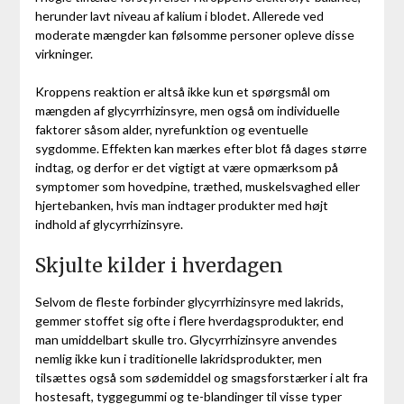
herunder lavt niveau af kalium i blodet. Allerede ved
moderate mængder kan følsomme personer opleve disse
virkninger.
Kroppens reaktion er altså ikke kun et spørgsmål om
mængden af glycyrrhizinsyre, men også om individuelle
faktorer såsom alder, nyrefunktion og eventuelle
sygdomme. Effekten kan mærkes efter blot få dages større
indtag, og derfor er det vigtigt at være opmærksom på
symptomer som hovedpine, træthed, muskelsvaghed eller
hjertebanken, hvis man indtager produkter med højt
indhold af glycyrrhizinsyre.
Skjulte kilder i hverdagen
Selvom de fleste forbinder glycyrrhizinsyre med lakrids,
gemmer stoffet sig ofte i flere hverdagsprodukter, end
man umiddelbart skulle tro. Glycyrrhizinsyre anvendes
nemlig ikke kun i traditionelle lakridsprodukter, men
tilsættes også som sødemiddel og smagsforstærker i alt fra
hostesaft, tyggegummi og te-blandinger til visse typer