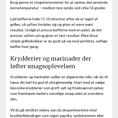
Brug gerne et stegetermometer for at ramme den ønskede
kernetemperatur – medium rare opnås ved cirka 56 grader.
Lad bøfferne hvile i 5-10 minutter efter de er taget af
grillen, så saften fordeler sig og giver et mere mørt
resultat. Undgå at presse bøfferne med en palet, da det
presser saften ud og giver et tørt resultat. Med disse
simple grillteknikker er du godt på vej mod perfekte, saftige
bøffer hver gang.
Krydderier og marinader der
løfter smagsoplevelsen
Krydderier og marinader spiller en afgørende rolle, når du vil
hæve din bøf fra god til uforglemmelig. Start med at vælge
klassiske krydderier som groft salt og friskkværnet peber,
som fremhæver kødets naturlige smag uden at overdøve
den.
Vil du gå skridtet videre, kan du eksperimentere med
krydderiblandinger som røget paprika, spidskommen eller