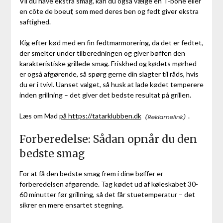
Vil du have ekstra smag, kan du også vælge en T-bone eller
en côte de boeuf, som med deres ben og fedt giver ekstra
saftighed.
Kig efter kød med en fin fedtmarmorering, da det er fedtet,
der smelter under tilberedningen og giver bøffen den
karakteristiske grillede smag. Friskhed og kødets mørhed
er også afgørende, så spørg gerne din slagter til råds, hvis
du er i tvivl. Uanset valget, så husk at lade kødet temperere
inden grillning – det giver det bedste resultat på grillen.
Læs om Mad
på https://tatarklubben.dk
.
Forberedelse: Sådan opnår du den
bedste smag
For at få den bedste smag frem i dine bøffer er
forberedelsen afgørende. Tag kødet ud af køleskabet 30-
60 minutter før grillning, så det får stuetemperatur – det
sikrer en mere ensartet stegning.