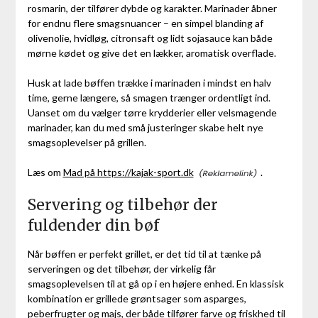
rosmarin, der tilfører dybde og karakter. Marinader åbner
for endnu flere smagsnuancer – en simpel blanding af
olivenolie, hvidløg, citronsaft og lidt sojasauce kan både
mørne kødet og give det en lækker, aromatisk overflade.
Husk at lade bøffen trække i marinaden i mindst en halv
time, gerne længere, så smagen trænger ordentligt ind.
Uanset om du vælger tørre krydderier eller velsmagende
marinader, kan du med små justeringer skabe helt nye
smagsoplevelser på grillen.
Læs om
Mad på https://kajak-sport.dk
.
Servering og tilbehør der
fuldender din bøf
Når bøffen er perfekt grillet, er det tid til at tænke på
serveringen og det tilbehør, der virkelig får
smagsoplevelsen til at gå op i en højere enhed. En klassisk
kombination er grillede grøntsager som asparges,
peberfrugter og majs, der både tilfører farve og friskhed til