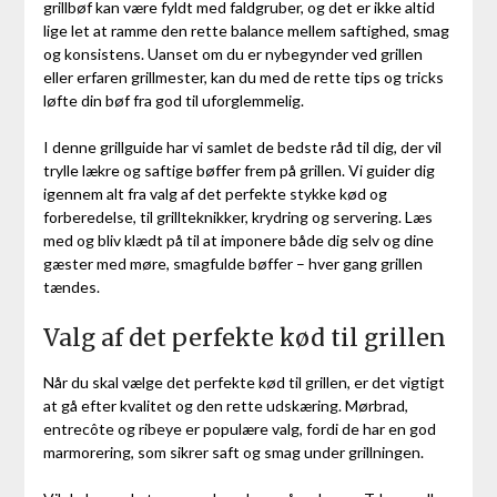
grillbøf kan være fyldt med faldgruber, og det er ikke altid
lige let at ramme den rette balance mellem saftighed, smag
og konsistens. Uanset om du er nybegynder ved grillen
eller erfaren grillmester, kan du med de rette tips og tricks
løfte din bøf fra god til uforglemmelig.
I denne grillguide har vi samlet de bedste råd til dig, der vil
trylle lækre og saftige bøffer frem på grillen. Vi guider dig
igennem alt fra valg af det perfekte stykke kød og
forberedelse, til grillteknikker, krydring og servering. Læs
med og bliv klædt på til at imponere både dig selv og dine
gæster med møre, smagfulde bøffer – hver gang grillen
tændes.
Valg af det perfekte kød til grillen
Når du skal vælge det perfekte kød til grillen, er det vigtigt
at gå efter kvalitet og den rette udskæring. Mørbrad,
entrecôte og ribeye er populære valg, fordi de har en god
marmorering, som sikrer saft og smag under grillningen.