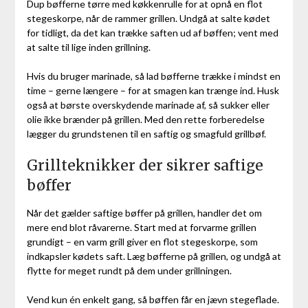
Dup bøfferne tørre med køkkenrulle for at opnå en flot
stegeskorpe, når de rammer grillen. Undgå at salte kødet
for tidligt, da det kan trække saften ud af bøffen; vent med
at salte til lige inden grillning.
Hvis du bruger marinade, så lad bøfferne trække i mindst en
time – gerne længere – for at smagen kan trænge ind. Husk
også at børste overskydende marinade af, så sukker eller
olie ikke brænder på grillen. Med den rette forberedelse
lægger du grundstenen til en saftig og smagfuld grillbøf.
Grillteknikker der sikrer saftige
bøffer
Når det gælder saftige bøffer på grillen, handler det om
mere end blot råvarerne. Start med at forvarme grillen
grundigt – en varm grill giver en flot stegeskorpe, som
indkapsler kødets saft. Læg bøfferne på grillen, og undgå at
flytte for meget rundt på dem under grillningen.
Vend kun én enkelt gang, så bøffen får en jævn stegeflade.