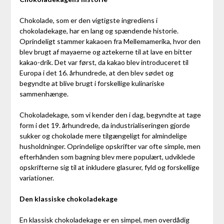
Chokolade, som er den vigtigste ingrediens i
chokoladekage, har en lang og spændende historie.
Oprindeligt stammer kakaoen fra Mellemamerika, hvor den
blev brugt af mayaerne og aztekerne til at lave en bitter
kakao-drik. Det var først, da kakao blev introduceret til
Europa i det 16. århundrede, at den blev sødet og
begyndte at blive brugt i forskellige kulinariske
sammenhænge.
Chokoladekage, som vi kender den i dag, begyndte at tage
form i det 19. århundrede, da industrialiseringen gjorde
sukker og chokolade mere tilgængeligt for almindelige
husholdninger. Oprindelige opskrifter var ofte simple, men
efterhånden som bagning blev mere populært, udviklede
opskrifterne sig til at inkludere glasurer, fyld og forskellige
variationer.
Den klassiske chokoladekage
En klassisk chokoladekage er en simpel, men overdådig