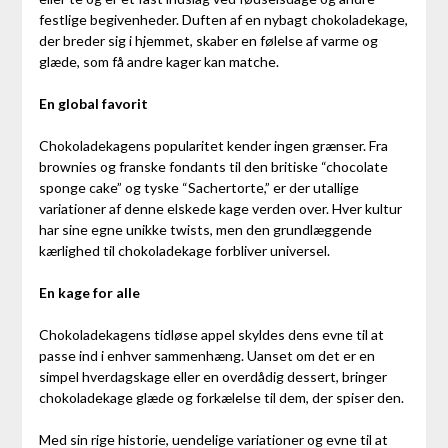
festlige begivenheder. Duften af en nybagt chokoladekage,
der breder sig i hjemmet, skaber en følelse af varme og
glæde, som få andre kager kan matche.
En global favorit
Chokoladekagens popularitet kender ingen grænser. Fra
brownies og franske fondants til den britiske “chocolate
sponge cake” og tyske “Sachertorte,” er der utallige
variationer af denne elskede kage verden over. Hver kultur
har sine egne unikke twists, men den grundlæggende
kærlighed til chokoladekage forbliver universel.
En kage for alle
Chokoladekagens tidløse appel skyldes dens evne til at
passe ind i enhver sammenhæng. Uanset om det er en
simpel hverdagskage eller en overdådig dessert, bringer
chokoladekage glæde og forkælelse til dem, der spiser den.
Med sin rige historie, uendelige variationer og evne til at