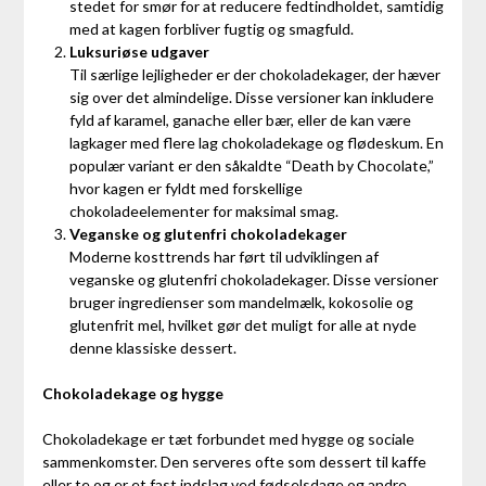
stedet for smør for at reducere fedtindholdet, samtidig
med at kagen forbliver fugtig og smagfuld.
Luksuriøse udgaver
Til særlige lejligheder er der chokoladekager, der hæver
sig over det almindelige. Disse versioner kan inkludere
fyld af karamel, ganache eller bær, eller de kan være
lagkager med flere lag chokoladekage og flødeskum. En
populær variant er den såkaldte “Death by Chocolate,”
hvor kagen er fyldt med forskellige
chokoladeelementer for maksimal smag.
Veganske og glutenfri chokoladekager
Moderne kosttrends har ført til udviklingen af
veganske og glutenfri chokoladekager. Disse versioner
bruger ingredienser som mandelmælk, kokosolie og
glutenfrit mel, hvilket gør det muligt for alle at nyde
denne klassiske dessert.
Chokoladekage og hygge
Chokoladekage er tæt forbundet med hygge og sociale
sammenkomster. Den serveres ofte som dessert til kaffe
eller te og er et fast indslag ved fødselsdage og andre