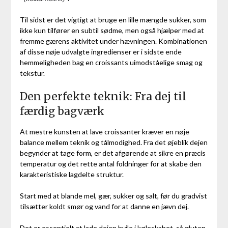
Til sidst er det vigtigt at bruge en lille mængde sukker, som
ikke kun tilfører en subtil sødme, men også hjælper med at
fremme gærens aktivitet under hævningen. Kombinationen
af disse nøje udvalgte ingredienser er i sidste ende
hemmeligheden bag en croissants uimodståelige smag og
tekstur.
Den perfekte teknik: Fra dej til
færdig bagværk
At mestre kunsten at lave croissanter kræver en nøje
balance mellem teknik og tålmodighed. Fra det øjeblik dejen
begynder at tage form, er det afgørende at sikre en præcis
temperatur og det rette antal foldninger for at skabe den
karakteristiske lagdelte struktur.
Start med at blande mel, gær, sukker og salt, før du gradvist
tilsætter koldt smør og vand for at danne en jævn dej.
Det er essentielt at lade dejen hvile i køleskabet, så gluten