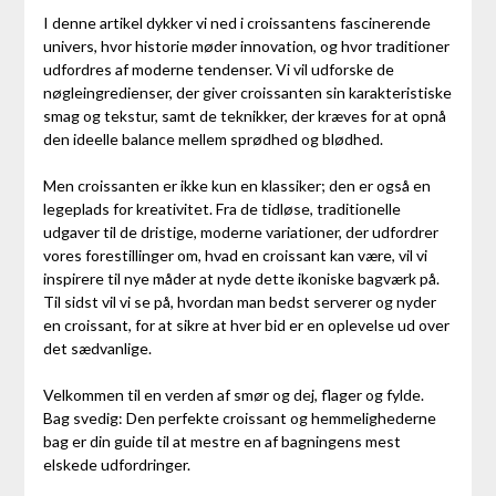
I denne artikel dykker vi ned i croissantens fascinerende
univers, hvor historie møder innovation, og hvor traditioner
udfordres af moderne tendenser. Vi vil udforske de
nøgleingredienser, der giver croissanten sin karakteristiske
smag og tekstur, samt de teknikker, der kræves for at opnå
den ideelle balance mellem sprødhed og blødhed.
Men croissanten er ikke kun en klassiker; den er også en
legeplads for kreativitet. Fra de tidløse, traditionelle
udgaver til de dristige, moderne variationer, der udfordrer
vores forestillinger om, hvad en croissant kan være, vil vi
inspirere til nye måder at nyde dette ikoniske bagværk på.
Til sidst vil vi se på, hvordan man bedst serverer og nyder
en croissant, for at sikre at hver bid er en oplevelse ud over
det sædvanlige.
Velkommen til en verden af smør og dej, flager og fylde.
Bag svedig: Den perfekte croissant og hemmelighederne
bag er din guide til at mestre en af bagningens mest
elskede udfordringer.