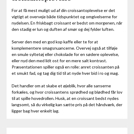
For at få mest muligt ud af din croissantoplevelse er det
vigtigt at overveje både tidspunktet og omgivelserne for
nydelsen. En friskbagt croissant er bedst om morgenen, når
den stadig er lun og duften af smør og dej fylder luften.
Server den med en god kop kaffe eller te for at
komplementere smagsnuancerne. Overvej også at tilføje
en smule syltetøj eller chokolade for en sødere oplevelse,
eller nyd den med lidt ost for en mere salt kontrast.
Præsentationen spiller også en rolle: anret croissanten på
et smukt fad, og tag dig tid til at nyde hver bid i ro og mag.
Det handler om at skabe et øjeblik, hvor alle sanserne
forkæles, og hvor croissantens sprødhed og blødhed får lov
til at spille hovedrollen. Husk, at en croissant bedst nydes
langsomt, så du virkelig kan sætte pris på det håndværk, der
ligger bag hver enkelt lag.