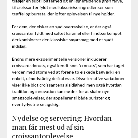
tilføjer en subtil bitterhed og en iøjnefaldende grøn farve,
til croissanter fyldt med luksuriøse ingredienser som
trøffel og burrata, der løfter oplevelsen til nye højder.
For dem, der elsker en sød overraskelse, er der også
croissanter fyldt med saltet karamel eller hindbærkompot,
der kombinerer den klassiske smørsmag med et sødt
indslag.
Endnu mere eksperimentelle versioner inkluderer
croissant-donuts, også kendt som “cronuts”, som har taget
verden med storm ved at forene to elskede bagværk i en
enkelt, uimodståelig delikatesse. Disse kreative variationer
viser ikke blot croissantens alsidighed, men også hvordan
tradition og innovation kan mødes for at skabe nye
smagsoplevelser, der appellerer til både purister og
eventyrlystne smagsløg.
Nydelse og servering: Hvordan
man får mest ud af sin
croissantoplevelse